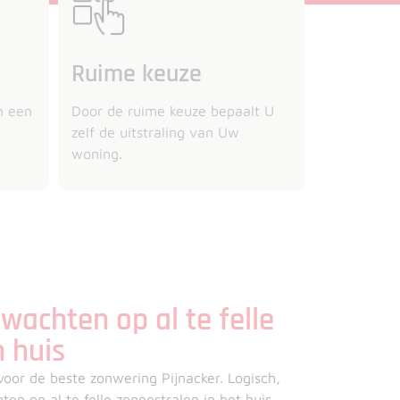
Ruime keuze
m een
Door de ruime keuze bepaalt U
zelf de uitstraling van Uw
woning.
wachten op al te felle
n huis
oor de beste zonwering Pijnacker. Logisch,
en op al te felle zonnestralen in het huis.