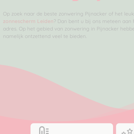
Op zoek naar de beste zonwering Pijnacker of het leuk
zonnescherm Leiden
? Dan bent u bij ons meteen aan h
adres. Op het gebied van zonwering in Pijnacker hebb
namelijk ontzettend veel te bieden.