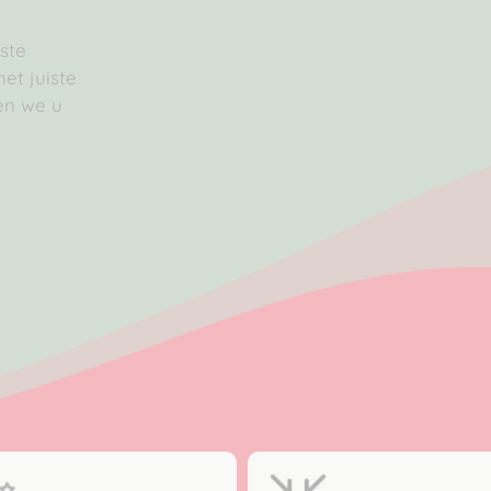
ste
et juiste
en we u