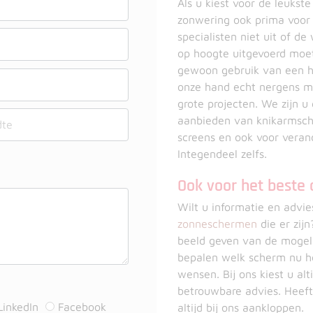
Als u kiest voor de leukst
zonwering ook prima voor 
specialisten niet uit of 
op hoogte uitgevoerd moe
gewoon gebruik van een ho
onze hand echt nergens me
grote projecten. We zijn u
aanbieden van knikarmsc
screens en ook voor verand
Integendeel zelfs.
Ook voor het beste 
Wilt u informatie en advie
zonneschermen
die er zij
beeld geven van de mogelij
bepalen welk scherm nu het
wensen. Bij ons kiest u al
betrouwbare advies. Heeft
LinkedIn
Facebook
altijd bij ons aankloppen.