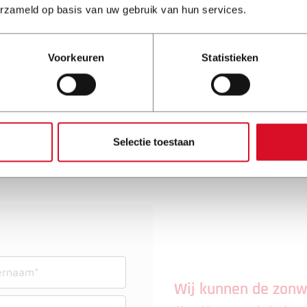
erzameld op basis van uw gebruik van hun services.
onze speciale actie op het populaire
met Somfy IO motor en
 stijlvolle cassette- en
Voorkeuren
Statistieken
 passen bij jouw woning. Levering in
scherm gemakkelijk met de
ning Hoogwaardige kwaliteit Diverse
et te lang — de voorraad is beperkt!
en offerte aan!
Selectie toestaan
Wij kunnen de zonw