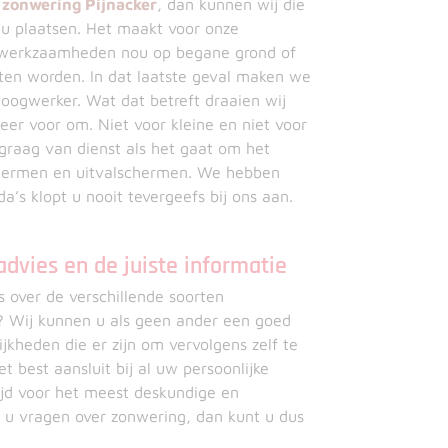
e
zonwering Pijnacker
, dan kunnen wij die
u plaatsen. Het maakt voor onze
de werkzaamheden nou op begane grond of
ten worden. In dat laatste geval maken we
ogwerker. Wat dat betreft draaien wij
er voor om. Niet voor kleine en niet voor
 graag van dienst als het gaat om het
hermen en uitvalschermen. We hebben
a’s klopt u nooit tevergeefs bij ons aan.
advies en de juiste informatie
s over de verschillende soorten
n? Wij kunnen u als geen ander een goed
kheden die er zijn om vervolgens zelf te
 best aansluit bij al uw persoonlijke
tijd voor het meest deskundige en
 u vragen over zonwering, dan kunt u dus