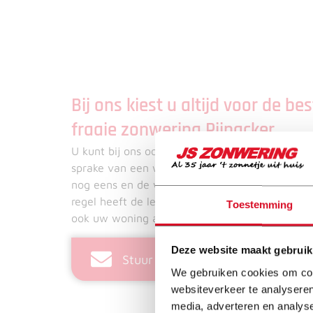
Bij ons kiest u altijd voor de b
fraaie zonwering Pijnacker
U kunt bij ons ook kiezen voor de beste rolluike
sprake van een win-win situatie. U beveiligt zo
nog eens en de warmte blijft met rolluiken zeke
regel heeft de leukste
zonwering
Pijnacker u v
Toestemming
ook uw woning aan uitstraling. Wat wilt u eige
BINNEN 2
Deze website maakt gebruik
GENIETEN
Stuur ons een bericht
We gebruiken cookies om cont
websiteverkeer te analyseren
OP JE TER
media, adverteren en analys