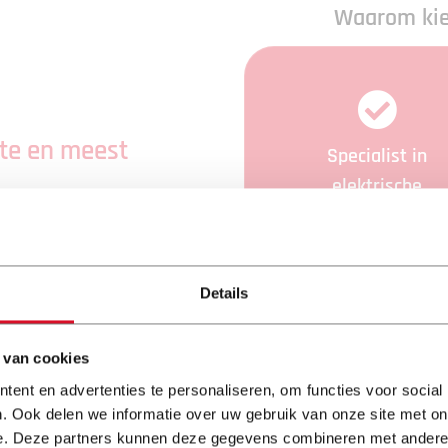
Waarom kie
este en meest
Specialist in
elektrische
bedieningen
n. Dan is er al helemaal
 uw huis namelijk ook
r buiten de deur. In de
eel te bieden en wint
Details
nlijk nog meer?
 WEKEN
 van cookies
 VAN SCHADUW
ent en advertenties te personaliseren, om functies voor social
. Ook delen we informatie over uw gebruik van onze site met on
RAS!
VCA gecertificeer
e. Deze partners kunnen deze gegevens combineren met andere i