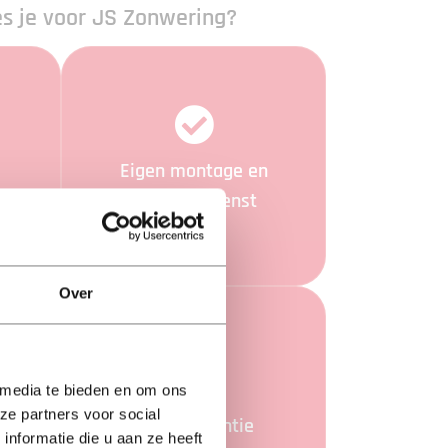
s je voor JS Zonwering?
Eigen montage en
reparatiedienst
Over
 media te bieden en om ons
ze partners voor social
d
5 jaar garantie
nformatie die u aan ze heeft