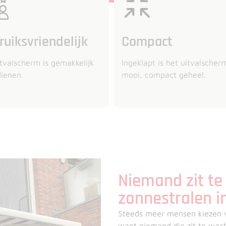
ruiksvriendelijk
Compact
tvalscherm is gemakkelijk
Ingeklapt is het uitvalscher
dienen.
mooi, compact geheel.
Niemand zit te 
zonnestralen i
Steeds meer mensen kiezen v
want niemand die zit te wacht